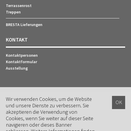
Terrassenrost
Treppen
BRESTA Lieferungen
KONTAKT
Kontaktpersonen
Kontaktformular
Ausstellung
Wir verwenden Cookies, um die Website
und unsere Dienste zu verbessern. Sie
akzeptieren die Verwendung von
Cookies, wenn Sie weiter auf dieser Seite
© Tschopp Holzbau AG | An der Ron 17 | 6280 Hochdorf | Tel
+41 (0)41
navigieren oder dieses Banner
914 20 20
|
info@tschopp-holzbau.ch